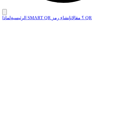
إنشاء رمز QR
لماذا SMART QR ؟
مقالات
الرئيسية
٦ فبراير ٢٠٢٥