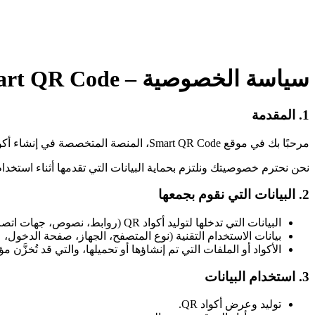
سياسة الخصوصية – Smart QR Code
1. المقدمة
مرحبًا بك في موقع Smart QR Code، المنصة المتخصصة في إنشاء أكواد QR للأغراض الشخصية أو التجارية.
نحن نحترم خصوصيتك ونلتزم بحماية البيانات التي تقدمها أثناء استخدام
2. البيانات التي نقوم بجمعها
البيانات التي تدخلها لتوليد أكواد QR (روابط، نصوص، جهات اتصال، ملفات…).
بيانات الاستخدام التقنية (نوع المتصفح، الجهاز، صفحة الدخول، عنوان IP) لتحليل أداء الموقع وتحسين التجربة، باستخدام ytics
الأكواد أو الملفات التي تم إنشاؤها أو تحميلها، والتي قد تُخزَّن مؤقتً
3. استخدام البيانات
توليد وعرض أكواد QR.