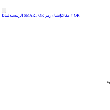
إنشاء رمز QR
لماذا SMART QR ؟
مقالات
الرئيسية